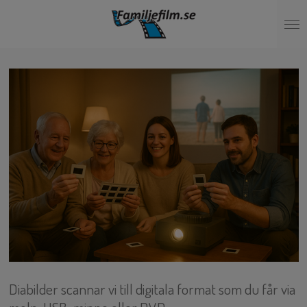
Hoppa
till
huvudinnehållet
Diabilder scannar vi till digitala format som du får via